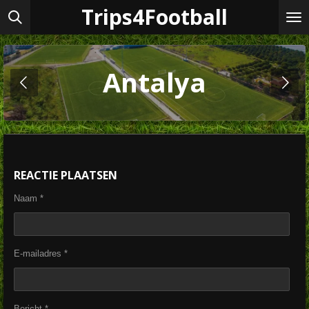
Trips4Football
Ga
direct
naar
de
hoofdinhoud
Antalya
REACTIE PLAATSEN
Naam *
E-mailadres *
Bericht *